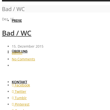
Bad / WC
Dez.
15
PREISE
Bad / WC
15. Dezember 2015
ÜBER UNS
admin
No Comments
KONTAKT
Facebook
Twitter
Tumblr
Pinterest