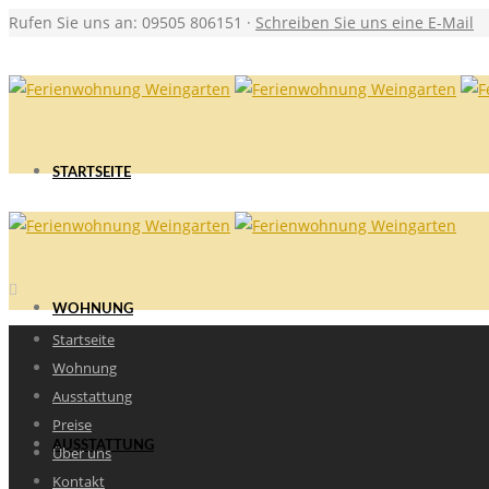
Rufen Sie uns an: 09505 806151 ·
Schreiben Sie uns eine E-Mail
STARTSEITE
WOHNUNG
Startseite
Wohnung
Ausstattung
Preise
AUSSTATTUNG
Über uns
Kontakt